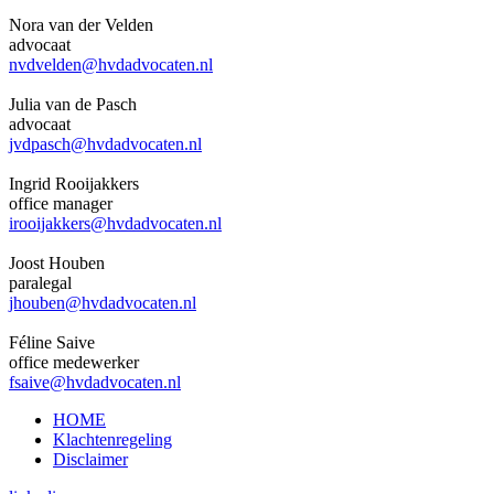
Nora van der Velden
advocaat
nvdvelden@hvdadvocaten.nl
Julia van de Pasch
advocaat
jvdpasch@hvdadvocaten.nl
Ingrid Rooijakkers
office manager
irooijakkers@hvdadvocaten.nl
Joost Houben
paralegal
jhouben@hvdadvocaten.nl
Féline Saive
office medewerker
fsaive@hvdadvocaten.nl
HOME
Klachtenregeling
Disclaimer